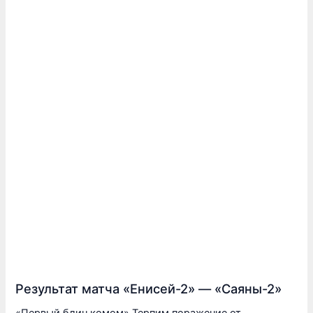
Результат матча «Енисей-2» — «Саяны-2»
«Первый блин комом» Терпим поражение от