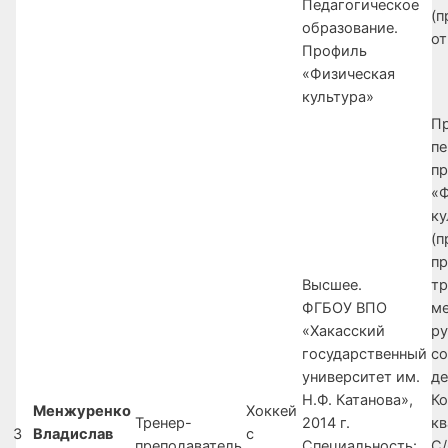
Педагогическое
(п
образование.
от
Профиль
«Физическая
культура»
П
пе
п
«
ку
(п
п
Высшее.
т
ФГБОУ ВПО
м
«Хакасский
р
государственный
с
университет им.
де
Н.Ф. Катанова»,
Ко
Менжуренко
Хоккей
Тренер-
2014 г.
кв
3
Владислав
с
преподаватель
Специальность:
С/