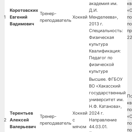
академия им.
к
Коротовских
Д.И.
«О
Тренер-
1
Евгений
Хоккей
Менделеева»,
п
преподаватель
Вадимович
2013 г.
п
Специальность:
пр
Физическая
22
культура
Квалификация:
Педагог по
физической
культуре
Высшее. ФГБОУ
ВО «Хакасский
государственный
П
университет им.
к
Н.Ф. Катанова»,
п
Терентьев
Хоккей
2024 г.
Тренер-
«О
2
Алексей
с
Направление
преподаватель
п
Валерьевич
мячом
44.03.01.
п