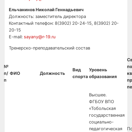
Ельчанинов Николай Геннадьевич
Должность: заместитель директора
Контактный телефон: 8(3902) 20-24-15, 8(3902) 20-
20-15
E-mail:
sayany@r-19.ru
Тренерско-преподавательский состав
С
№
п
Вид
Уровень
п/
ФИО
Должность
к
спорта
образования
п
п
п
Высшее.
ФГБОУ ВПО
«Тобольская
государственная
социально-
педагогическая
П