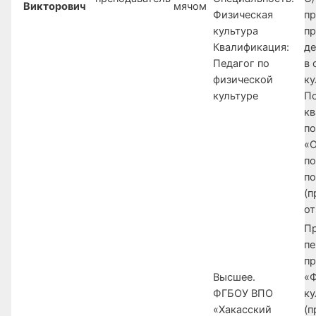
Викторович
мячом
Физическая
пр
культура
п
Квалификация:
де
Педагог по
в 
физической
ку
культуре
П
к
п
«О
п
п
(п
от
П
пе
п
Высшее.
«
ФГБОУ ВПО
ку
«Хакасский
(п