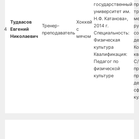
государственный
п
университет им.
т
Н.Ф. Катанова»,
м
Тудвасов
Хоккей
Тренер-
2014 г.
р
4
Евгений
с
преподаватель
Специальность:
с
Николаевич
мячом
Физическая
де
культура
Ко
Квалификация:
кв
Педагог по
С/
физической
пр
культуре
п
де
сф
ку